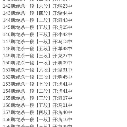
142期:绝杀一段【六段】开:猴23中
143期:绝杀一段【四段】开:猪44中
144期:绝杀一段【二段】开:鼠43中
145期:绝杀一段【五段】开:虎05中
146期:绝杀一段【三段】开:牛42中
147期:绝杀一段【一段】开:马13中
148期:绝杀一段【五段】开:羊48中
149期:绝杀一段【三段】开:龙27中
150期:绝杀一段【一段】开:狗09中
151期:绝杀一段【六段】开:鼠31中
152期:绝杀一段【三段】开:狗45中
153期:绝杀一段【七段】开:虎41中
154期:绝杀一段【二段】开:虎41中
155期:绝杀一段【三段】开:鼠07中
156期:绝杀一段【五段】开:马01中
157期:绝杀一段【四段】开:兔40中
158期:绝杀一段【一段】开:兔16中
159期:绝杀一段【三段】开:龙39中