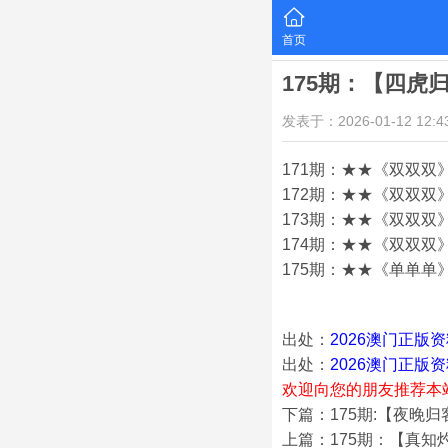
首页
175期：【四虎
发表于：2026-01-12 12:43
171期：★★《双双双
172期：★★《双双双
173期：★★《双双双
174期：★★《双双双
175期：★★《单单单》
出处：
2026澳门正版
出处：
2026澳门正版
欢迎向您的朋友推荐本
下篇：175期:【夜晚
上篇：175期：【真知