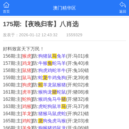
澳门精华区
首页
返回
175期:【夜晚归客】八肖选
发表于：2026-01-12 12:43:32
1559329
好料致富天下万民！
156期:主[
猴虎
]
防:
狗
猪
鼠
马
兔羊
(开:马01)准
157期:主[
鸡龙
]
防:
牛猴
兔
蛇马羊
(开:兔40)准
158期:主[
鼠猪
]
防:
狗虎鸡蛇羊牛
(开:兔16)错
159期:主[
鼠马
]
防:
蛇
龙
牛鸡兔狗
(开:龙39)准
160期:主[
狗虎
]
防:
蛇
羊龙鼠猴猪
(开:蛇02)准
161期:主[
虎羊
]
防:
猴狗龙
猪
蛇鼠
(开:猪08)准
162期:主[
蛇狗
]
防:
猴鸡兔马牛
猪
(开:猪32)准
163期:主[
鸡猴
]
防:
虎蛇狗鼠羊
马
(开:马37)准
164期:主[
羊龙
]
防:
猪猴马鼠虎蛇
(开:狗21)错
165期:主[
鸡蛇
]
防:
龙
狗兔虎马猴
(开:龙03)准
166期:主[
羊兔
]
防:
狗猴猪鸡鼠龙
(开:牛06)错