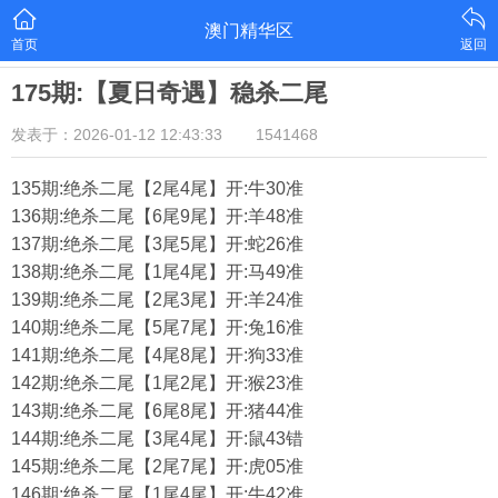
澳门精华区
首页
返回
175期:【夏日奇遇】稳杀二尾
发表于：2026-01-12 12:43:33
1541468
135期:绝杀二尾【2尾4尾】开:牛30准
136期:绝杀二尾【6尾9尾】开:羊48准
137期:绝杀二尾【3尾5尾】开:蛇26准
138期:绝杀二尾【1尾4尾】开:马49准
139期:绝杀二尾【2尾3尾】开:羊24准
140期:绝杀二尾【5尾7尾】开:兔16准
141期:绝杀二尾【4尾8尾】开:狗33准
142期:绝杀二尾【1尾2尾】开:猴23准
143期:绝杀二尾【6尾8尾】开:猪44准
144期:绝杀二尾【3尾4尾】开:鼠43错
145期:绝杀二尾【2尾7尾】开:虎05准
146期:绝杀二尾【1尾4尾】开:牛42准