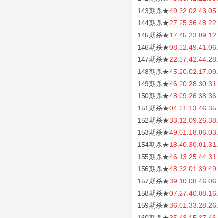
143期杀★
49.32.02.43.05
144期杀★
27.25.36.48.22
145期杀★
17.45.23.09.12
146期杀★
08.32.49.41.06
147期杀★
22.37.42.44.28
148期杀★
45.20.02.17.09
149期杀★
46.20.28.30.31
150期杀★
48.09.26.38.36
151期杀★
04.31.13.46.35
152期杀★
33.12.09.26.38
153期杀★
49.01.18.06.03
154期杀★
18.40.30.01.31
155期杀★
46.13.25.44.31
156期杀★
48.32.01.39.49
157期杀★
39.10.08.46.06
158期杀★
07.27.40.08.16
159期杀★
36.01.33.28.26
160期杀★
35.43.15.37.46