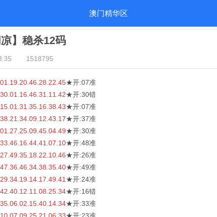
澳门精华区
闲凉】稳杀12码
:35
1518795
.01.19.20.46.28.22.45
★开:07准
.30.01.16.46.31.11.42
★开:30错
.15.01.31.35.16.38.43
★开:07准
.38.21.34.09.12.43.17
★开:37准
.01.27.25.09.45.04.49
★开:30准
.33.46.16.44.41.07.10
★开:48准
.27.49.35.18.22.10.46
★开:26准
.47.36.46.34.38.35.40
★开:49准
.29.34.19.14.17.49.41
★开:24准
.42.40.12.11.08.25.34
★开:16错
.35.06.02.15.40.14.34
★开:33准
.10.07.09.25.21.06.33
★开:23准