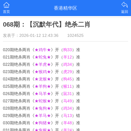
香港精华区
首页
返回
068期：【沉默年代】绝杀二肖
发表于：2026-01-12 12:43:36
1024525
020期绝杀两肖《
★鸡牛★
》开（
狗33
）准
021期绝杀两肖《
★蛇兔★
》开（
羊12
）准
022期绝杀两肖《
★羊虎★
》开（
鸡34
）准
023期绝杀两肖《
★猴鸡★
》开（
虎29
）准
024期绝杀两肖《
★龙猴★
》开（
狗45
）准
025期绝杀两肖《
★羊狗★
》开（
猴11
）准
026期绝杀两肖《
★马羊★
》开（
鼠31
）准
027期绝杀两肖《
★蛇猴★
》开（
马49
）准
028期绝杀两肖《
★兔狗★
》开（
鸡34
）准
029期绝杀两肖《
★羊马★
》开（
马13
）错
030期绝杀两肖《
★狗猪★
》开（
羊48
）准
031期绝杀两肖《
★兔猴★
》开（
羊24
）准