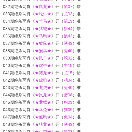
032期绝杀两肖《
★鼠龙★
》开（
鼠07
）错
033期绝杀两肖《
★蛇牛★
》开（
龙03
）准
034期绝杀两肖《
★羊马★
》开（
鼠19
）准
035期绝杀两肖《
★猪蛇★
》开（
猪44
）错
036期绝杀两肖《
★马狗★
》开（
鼠43
）准
037期绝杀两肖《
★猴鼠★
》开（
马49
）准
038期绝杀两肖《
★猴马★
》开（
兔40
）准
039期绝杀两肖《
★鼠羊★
》开（
蛇02
）准
040期绝杀两肖《
★虎牛★
》开（
牛18
）错
041期绝杀两肖《
★猪龙★
》开（
龙15
）错
042期绝杀两肖《
★虎狗★
》开（
鸡34
）准
043期绝杀两肖《
★龙虎★
》开（
兔40
）准
044期绝杀两肖《
★鼠龙★
》开（
猪08
）准
045期绝杀两肖《
★龙猴★
》开（
狗09
）准
046期绝杀两肖《
★马兔★
》开（
狗09
）准
047期绝杀两肖《
★猴狗★
》开（
兔04
）准
048期绝杀两肖《
★猪龙★
》开（
马49
）准
049期绝杀两肖《
★牛鸡★
》开（
猪08
）准