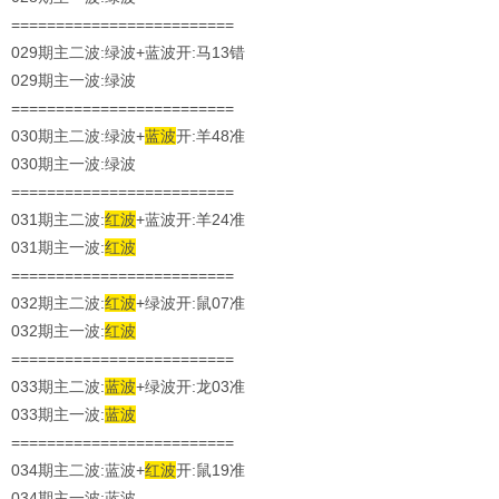
=========================
029期主二波:绿波+蓝波开:马13错
029期主一波:绿波
=========================
030期主二波:绿波+
蓝波
开:羊48准
030
期主一波:绿波
=========================
031期主二波:
红波
+蓝波开:羊24准
031期主一波:
红波
=========================
032期主二波:
红波
+绿波开:鼠07准
032期主一波:
红波
=========================
033期主二波:
蓝波
+绿波开:龙03准
033期主一波:
蓝
波
=========================
034期主二波:蓝波+
红波
开:鼠19准
034期主一波:蓝波