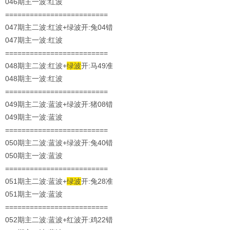
046期主一波:
红波
=========================
047期主二波:红波+绿波开:兔04错
047期主一波:红波
=========================
048期主二波:红波+
绿波
开:马49准
048期主一波:红波
=========================
049期主二波:蓝波+绿波开:猪08错
049期主一波:
蓝
波
=========================
050期主二波:蓝波+绿波开:兔40错
050
期主一波:蓝波
=========================
051期主二波:蓝波+
绿波
开:兔28准
051期主一波:蓝波
=========================
052期主二波:蓝波+红波开:鸡22错