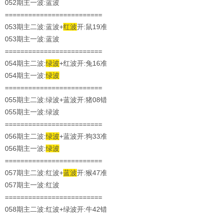
052期主一波:蓝波
=========================
053期主二波:蓝波+
红波
开:鼠19准
053期主一波:蓝波
=========================
054期主二波:
绿波
+红波开:兔16准
054期主一波:
绿波
=========================
055期主二波:绿波+蓝波开:猪08错
055期主一波:绿波
=========================
056期主二波:
绿波
+蓝波开:狗33准
056期主一波:
绿波
=========================
057期主二波:红波+
蓝波
开:猴47准
057期主一波:
红
波
=========================
058期主二波:红波+绿波开:牛42错