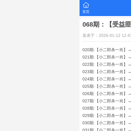
首页
068期：【受益
发表于：2026-01-12 12:43
020期:【小二郎杀一肖】
021期:【小二郎杀一肖】
022期:【小二郎杀一肖】
023期:【小二郎杀一肖】
024期:【小二郎杀一肖】
025期:【小二郎杀一肖】
026期:【小二郎杀一肖】
027期:【小二郎杀一肖】
028期:【小二郎杀一肖】
029期:【小二郎杀一肖】
030期:【小二郎杀一肖】
031期:【小二郎杀一肖】