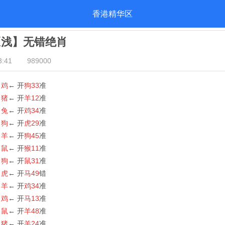
香港精华区
匪浅】无错绝肖
:41
989000
→
鸡
← 开
狗33
准
→
猪
← 开
羊12
准
→
兔
← 开
鸡34
准
→
狗
← 开
虎29
准
→
羊
← 开
狗45
准
→
鼠
← 开
猴11
准
→
狗
← 开
鼠31
准
→
虎
← 开
马49
错
→
羊
← 开
鸡34
准
→
鸡
← 开
马13
准
→
鼠
← 开
羊48
准
→
猪
← 开
羊24
准