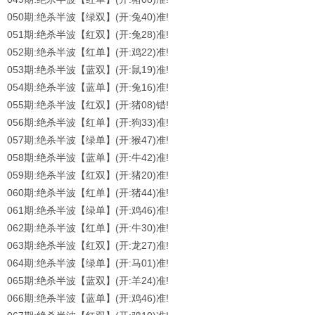
050期:绝杀半波【绿双
】(开:兔40)准!
051期:绝杀半波【红双
】(开:兔28)准!
052期:绝杀半波【红单
】(开:鸡22)准!
053期:绝杀半波【蓝双
】(开:鼠19)准!
054期:绝杀半波【蓝单
】(开:兔16)准!
055期:绝杀半波【红双
】(开:猪08)错!
056期:绝杀半波【红单
】(开:狗33)准!
057期:绝杀半波【绿单】(开:猴47)准!
058期:绝杀半波【蓝单】(开:牛42)准!
059期:绝杀半波【
红双
】(开:猪20)准!
060期:绝杀半波【
红单
】(开:猪44)准!
061期:绝杀半波【绿
单
】(开:鸡46)准!
062期:绝杀半波【红
单
】(开:牛30)准!
063期:绝杀半波【红双
】(开:龙27)准!
064期:绝杀半波【绿单
】(开:马01)准!
065期:绝杀半波【蓝双
】(开:羊24)准!
066期:绝杀半波【蓝单
】(开:鸡46)准!