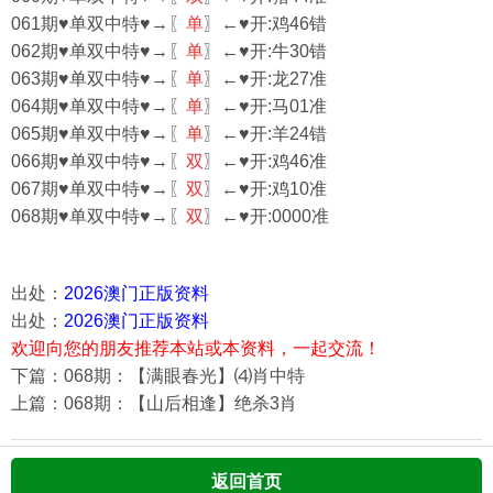
061期♥单双中特♥→〖
单
〗←♥开:鸡46错
062期♥单双中特♥→〖
单
〗←♥开:牛30错
063期♥单双中特♥→〖
单
〗←♥开:龙27准
064期♥单双中特♥→〖
单
〗←♥开:马01准
065期♥单双中特♥→〖
单
〗←♥开:羊24错
066期♥单双中特♥→〖
双
〗←♥开:鸡46准
067期♥单双中特♥→〖
双
〗←♥开:鸡10准
068期♥单双中特♥→〖
双
〗←♥开:0000准
出处：
2026澳门正版资料
出处：
2026澳门正版资料
欢迎向您的朋友推荐本站或本资料，一起交流！
下篇：068期：【满眼春光】⑷肖中特
上篇：068期：【山后相逢】绝杀3肖
返回首页