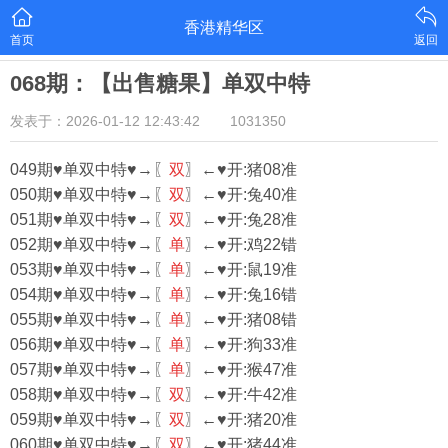
香港精华区
首页
返回
068期：【出售糖果】单双中特
发表于：2026-01-12 12:43:42
1031350
049期♥单双中特♥→〖
双
〗←♥开:猪08准
050期♥单双中特♥→〖
双
〗←♥开:兔40准
051期♥单双中特♥→〖
双
〗←♥开:兔28准
052期♥单双中特♥→〖
单
〗←♥开:鸡22错
053期♥单双中特♥→〖
单
〗←♥开:鼠19准
054期♥单双中特♥→〖
单
〗←♥开:兔16错
055期♥单双中特♥→〖
单
〗←♥开:猪08错
056期♥单双中特♥→〖
单
〗←♥开:狗33准
057期♥单双中特♥→〖
单
〗←♥开:猴47准
058期♥单双中特♥→〖
双
〗←♥开:牛42准
059期♥单双中特♥→〖
双
〗←♥开:猪20准
060期♥单双中特♥→〖
双
〗←♥开:猪44准