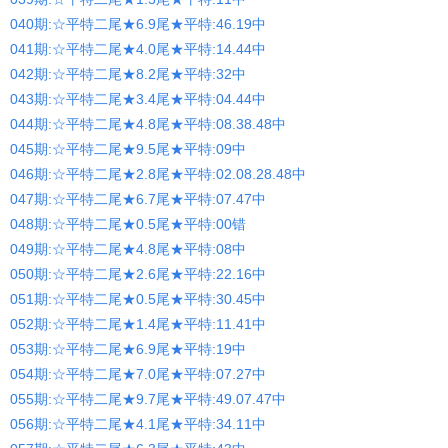
040期:☆平特二尾★6.9尾★平特:46.19中
041期:☆平特二尾★4.0尾★平特:14.44中
042期:☆平特二尾★8.2尾★平特:32中
043期:☆平特二尾★3.4尾★平特:04.44中
044期:☆平特二尾★4.8尾★平特:08.38.48中
045期:☆平特二尾★9.5尾★平特:09中
046期:☆平特二尾★2.8尾★平特:02.08.28.48中
047期:☆平特二尾★6.7尾★平特:07.47中
048期:☆平特二尾★0.5尾★平特:00错
049期:☆平特二尾★4.8尾★平特:08中
050期:☆平特二尾★2.6尾★平特:22.16中
051期:☆平特二尾★0.5尾★平特:30.45中
052期:☆平特二尾★1.4尾★平特:11.41中
053期:☆平特二尾★6.9尾★平特:19中
054期:☆平特二尾★7.0尾★平特:07.27中
055期:☆平特二尾★9.7尾★平特:49.07.47中
056期:☆平特二尾★4.1尾★平特:34.11中