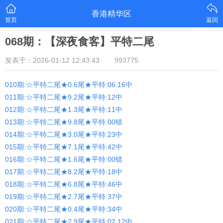
香港精华区
首页
返回
068期：【深夜食客】平特二尾
发表于：2026-01-12 12:43:43
993775
010期:☆平特二尾★0.6尾★平特:06.16中
011期:☆平特二尾★9.2尾★平特:12中
012期:☆平特二尾★1.3尾★平特:11中
013期:☆平特二尾★9.8尾★平特:00错
014期:☆平特二尾★3.0尾★平特:23中
015期:☆平特二尾★7.1尾★平特:42中
016期:☆平特二尾★1.6尾★平特:00错
017期:☆平特二尾★8.2尾★平特:18中
018期:☆平特二尾★6.8尾★平特:46中
019期:☆平特二尾★2.7尾★平特:37中
020期:☆平特二尾★0.4尾★平特:34中
021期:☆平特二尾★2.9尾★平特:02.12中