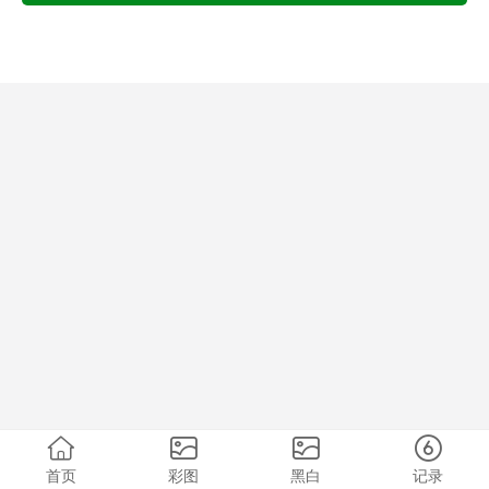
首页
彩图
黑白
记录