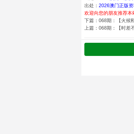
出处：
2026澳门正版
欢迎向您的朋友推荐本
下篇：068期：【火候
上篇：068期：【时差