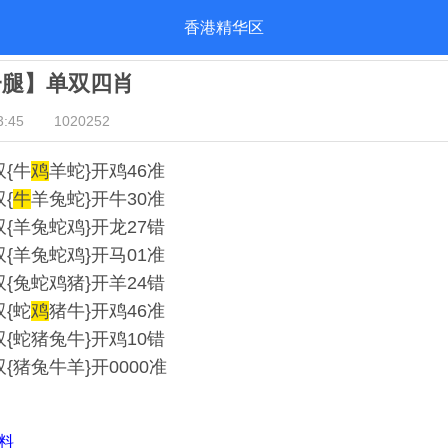
香港精华区
一腿】单双四肖
:45
1020252
双{牛
鸡
羊蛇
}开鸡46准
双{
牛
羊兔蛇
}开牛30准
双{羊兔蛇鸡
}开龙27错
双{羊兔蛇鸡
}开马01准
双{兔蛇鸡猪
}开羊24错
双{蛇
鸡
猪牛
}开鸡46准
双{蛇猪兔牛
}开鸡10错
双{猪兔牛羊
}开0000准
资料