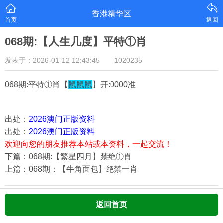
香港精华区
首页
返回
068期:【人生几度】平特①肖
发表于：2026-01-12 12:43:45
1020235
068期:平特①肖【
鼠鼠鼠
】开:0000准
出处：
2026澳门正版资料
出处：
2026澳门正版资料
欢迎向您的朋友推荐本站或本资料，一起交流！
下篇：068期:【繁星四月】禁绝①肖
上篇：068期：【牛角面包】绝禁一肖
返回首页