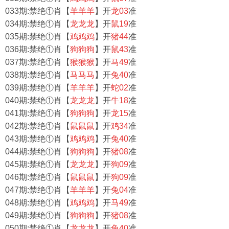
033期:禁绝①肖【
羊羊羊
】开
龙03
准
034期:禁绝①肖【
龙龙龙
】开
鼠19
准
035期:禁绝①肖【
鸡鸡鸡
】开
猪44
准
036期:禁绝①肖【
狗狗狗
】开
鼠43
准
037期:禁绝①肖【
猴猴猴
】开
马49
准
038期:禁绝①肖【
马马马
】开
兔40
准
039期:禁绝①肖【
羊羊羊
】开
蛇02
准
040期:禁绝①肖【
龙龙龙
】开
牛18
准
041期:禁绝①肖【
狗狗狗
】开
龙15
准
042期:禁绝①肖【
鼠鼠鼠
】开
鸡34
准
043期:禁绝①肖【
鸡鸡鸡
】开
兔40
准
044期:禁绝①肖【
狗狗狗
】开
猪08
准
045期:禁绝①肖【
龙龙龙
】开
狗09
准
046期:禁绝①肖【
鼠鼠鼠
】开
狗09
准
047期:禁绝①肖【
羊羊羊
】开
兔04
准
048期:禁绝①肖【
鸡鸡鸡
】开
马49
准
049期:禁绝①肖【
狗狗狗
】开
猪08
准
050期:禁绝①肖【
龙龙龙
】开
兔40
准