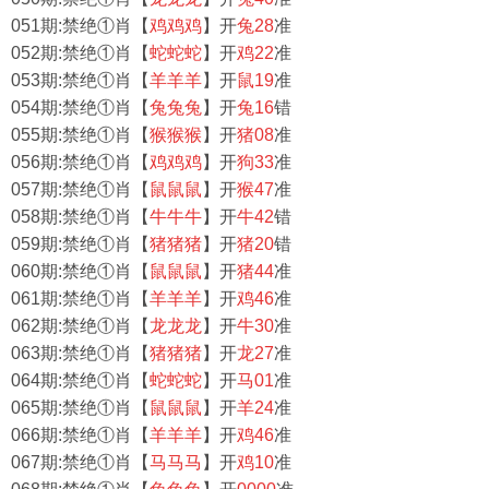
051期:禁绝①肖【
鸡鸡鸡
】开
兔28
准
052期:禁绝①肖【
蛇蛇蛇
】开
鸡22
准
053期:禁绝①肖【
羊羊羊
】开
鼠19
准
054期:禁绝①肖【
兔兔兔
】开
兔16
错
055期:禁绝①肖【
猴猴猴
】开
猪08
准
056期:禁绝①肖【
鸡鸡鸡
】开
狗33
准
057期:禁绝①肖【
鼠鼠鼠
】开
猴47
准
058期:禁绝①肖【
牛牛牛
】开
牛42
错
059期:禁绝①肖【
猪猪猪
】开
猪20
错
060期:禁绝①肖【
鼠鼠鼠
】开
猪44
准
061期:禁绝①肖【
羊羊羊
】开
鸡46
准
062期:禁绝①肖【
龙龙龙
】开
牛30
准
063期:禁绝①肖【
猪猪猪
】开
龙27
准
064期:禁绝①肖【
蛇蛇蛇
】开
马01
准
065期:禁绝①肖【
鼠鼠鼠
】开
羊24
准
066期:禁绝①肖【
羊羊羊
】开
鸡46
准
067期:禁绝①肖【
马马马
】开
鸡10
准