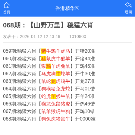
香港精华区
首页
返回
068期：【山野万里】稳猛六肖
发表于：2026-01-12 12:43:46
1010800
059期:稳猛六肖【
猪
牛鸡羊虎马
】开猪20准
060期:稳猛六肖【
猪
鼠虎牛猴羊
】开猪44准
061期:稳猛六肖【
猴
鸡
羊虎兔鼠
】开鸡46准
062期:稳猛六肖【
马虎狗
牛
蛇羊
】开牛30准
063期:稳猛六肖【
鼠蛇
龙
虎鸡牛
】开龙27准
064期:稳猛六肖【
狗猴猪兔龙蛇
】开马01错
065期:稳猛六肖【
蛇虎
羊
猴牛鼠
】开羊24准
066期:稳猛六肖【
猴龙兔鼠猪虎
】开鸡46错
067期:稳猛六肖【
鼠羊猴虎牛狗
】开鸡10错
068期:稳猛六肖【
狗兔虎猪鼠牛
】开0000准