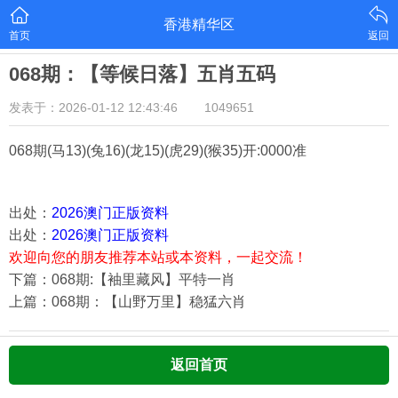
香港精华区
首页
返回
068期：【等候日落】五肖五码
发表于：2026-01-12 12:43:46
1049651
068期
(马13)(兔16)(龙15)(虎29)(猴35)
开:0000准
出处：
2026澳门正版资料
出处：
2026澳门正版资料
欢迎向您的朋友推荐本站或本资料，一起交流！
下篇：068期:【袖里藏风】平特一肖
上篇：068期：【山野万里】稳猛六肖
返回首页