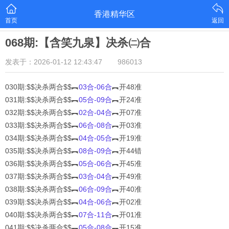
香港精华区
首页
返回
068期:【含笑九泉】决杀㈡合
发表于：2026-01-12 12:43:47
986013
030期:$$决杀两合$$︻
03合-06合
︻开48准
031期:$$决杀两合$$︻
05合-09合
︻开24准
032期:$$决杀两合$$︻
02合-04合
︻开07准
033期:$$决杀两合$$︻
06合-08合
︻开03准
034期:$$决杀两合$$︻
04合-05合
︻开19准
035期:$$决杀两合$$︻
08合-09合
︻开44错
036期:$$决杀两合$$︻
05合-06合
︻开45准
037期:$$决杀两合$$︻
03合-04合
︻开49准
038期:$$决杀两合$$︻
06合-09合
︻开40准
039期:$$决杀两合$$︻
04合-06合
︻开02准
040期:$$决杀两合$$︻
07合-11合
︻开01准
041期:$$决杀两合$$︻
05合-08合
︻开15准