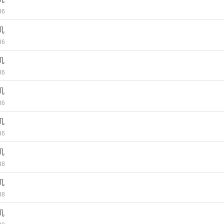
36
机
36
机
36
机
36
机
36
机
38
机
38
机