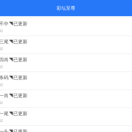
彩坛至尊
五不中◥已更新
32
特三尾◥已更新
32
特四肖◥已更新
32
新杀码◥已更新
32
禁一肖◥已更新
32
杀一尾◥已更新
32
杀一头◥已更新