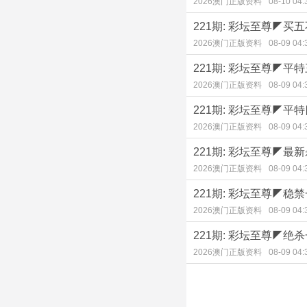
2026澳门正版资料
08-10 04:
221期: 彩坛至尊◤买
2026澳门正版资料
08-09 04:
221期: 彩坛至尊◤平
2026澳门正版资料
08-09 04:
221期: 彩坛至尊◤平
2026澳门正版资料
08-09 04:
221期: 彩坛至尊◤最
2026澳门正版资料
08-09 04:
221期: 彩坛至尊◤稳
2026澳门正版资料
08-09 04:
221期: 彩坛至尊◤绝
2026澳门正版资料
08-09 04: