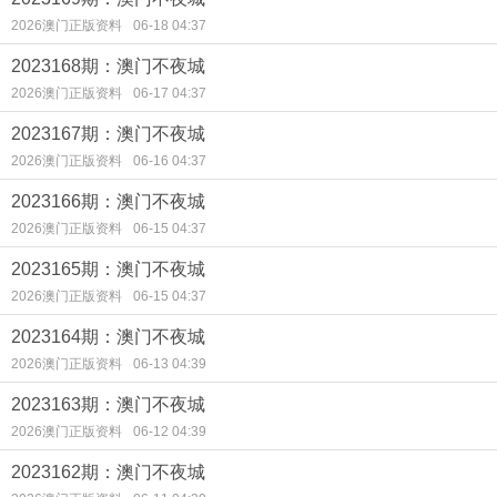
2026澳门正版资料
06-18 04:37
2023168期：澳门不夜城
2026澳门正版资料
06-17 04:37
2023167期：澳门不夜城
2026澳门正版资料
06-16 04:37
2023166期：澳门不夜城
2026澳门正版资料
06-15 04:37
2023165期：澳门不夜城
2026澳门正版资料
06-15 04:37
2023164期：澳门不夜城
2026澳门正版资料
06-13 04:39
2023163期：澳门不夜城
2026澳门正版资料
06-12 04:39
2023162期：澳门不夜城