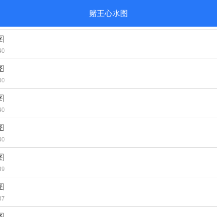
赌王心水图
图
40
图
40
图
40
图
40
图
39
图
37
图