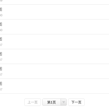
39
图
40
图
40
图
37
图
37
图
37
图
37
上一页
第1页
下一页