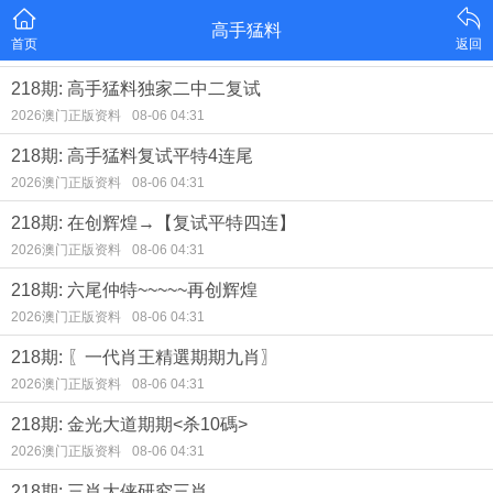
高手猛料
首页
返回
218期: 高手猛料独家二中二复试
2026澳门正版资料
08-06 04:31
218期: 高手猛料复试平特4连尾
2026澳门正版资料
08-06 04:31
218期: 在创辉煌→【复试平特四连】
2026澳门正版资料
08-06 04:31
218期: 六尾仲特~~~~~再创辉煌
2026澳门正版资料
08-06 04:31
218期: 〖一代肖王精選期期九肖〗
2026澳门正版资料
08-06 04:31
218期: 金光大道期期<杀10碼>
2026澳门正版资料
08-06 04:31
218期: 三肖大侠研究三肖